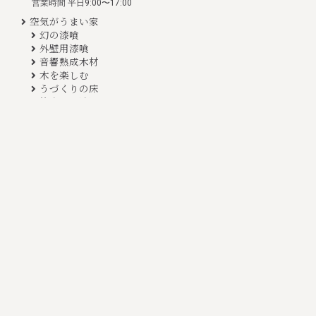
営業時間 平日9:00〜17:00
空気がうまい家
幻の漆喰
外壁用漆喰
音響熟成木材
木を楽しむ
うづくりの床
竹炭入り清活畳
家づくりの流れ
モデルハウス
施工事例
物件情報
お問い合わせ
WEBカタログ
お知らせ一覧
会社概要
SDGsへの取組み
採用情報
お客様の声
よくある質問